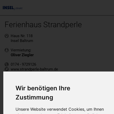
Ferienhaus Strandperle
Haus Nr. 118
Insel Baltrum
Vermietung:
Oliver Ziegler
0174 - 9729126
www.strandperle-baltrum.de
Wir benötigen Ihre
Zustimmung
Unsere Website verwendet Cookies, um Ihnen