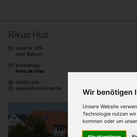
Rikus Hus
Haus Nr. 309
Insel Baltrum
Vermietung:
Petra de Vries
04939-1204
www.baltrum-ferien.de
Wir benötigen
Unsere Website verwend
Technologie nutzen wi
kommen oder um unsere
Alle akzeptieren
Ei