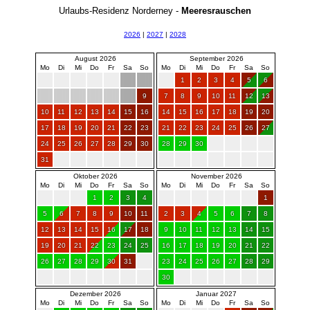
Urlaubs-Residenz Norderney -
Meeresrauschen
2026
|
2027
|
2028
August 2026
September 2026
Mo
Di
Mi
Do
Fr
Sa
So
Mo
Di
Mi
Do
Fr
Sa
So
1
2
3
4
5
6
9
7
8
9
10
11
12
13
10
11
12
13
14
15
16
14
15
16
17
18
19
20
17
18
19
20
21
22
23
21
22
23
24
25
26
27
24
25
26
27
28
29
30
28
29
30
31
Oktober 2026
November 2026
Mo
Di
Mi
Do
Fr
Sa
So
Mo
Di
Mi
Do
Fr
Sa
So
1
2
3
4
1
5
6
7
8
9
10
11
2
3
4
5
6
7
8
12
13
14
15
16
17
18
9
10
11
12
13
14
15
19
20
21
22
23
24
25
16
17
18
19
20
21
22
26
27
28
29
30
31
23
24
25
26
27
28
29
30
Dezember 2026
Januar 2027
Mo
Di
Mi
Do
Fr
Sa
So
Mo
Di
Mi
Do
Fr
Sa
So