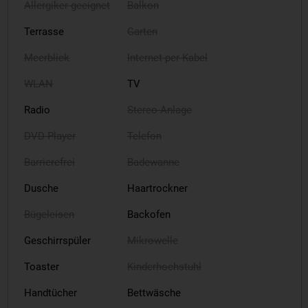
Allergiker geeignet
Balkon
Terrasse
Garten
Meerblick
Internet per Kabel
WLAN
TV
Radio
Stereo-Anlage
DVD-Player
Telefon
Barrierefrei
Badewanne
Dusche
Haartrockner
Bügeleisen
Backofen
Geschirrspüler
Mikrowelle
Toaster
Kinderhochstuhl
Handtücher
Bettwäsche