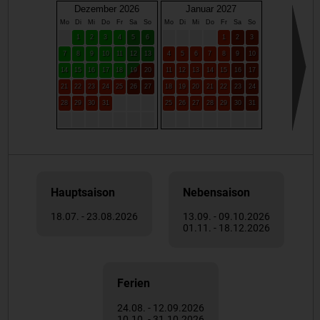
Dezember 2026
Januar 2027
Mo
Di
Mi
Do
Fr
Sa
So
Mo
Di
Mi
Do
Fr
Sa
So
1
2
3
4
5
6
1
2
3
7
8
9
10
11
12
13
4
5
6
7
8
9
10
14
15
16
17
18
19
20
11
12
13
14
15
16
17
21
22
23
24
25
26
27
18
19
20
21
22
23
24
28
29
30
31
25
26
27
28
29
30
31
Hauptsaison
Nebensaison
18.07. - 23.08.2026
13.09. - 09.10.2026
01.11. - 18.12.2026
Ferien
24.08. - 12.09.2026
10.10. - 31.10.2026