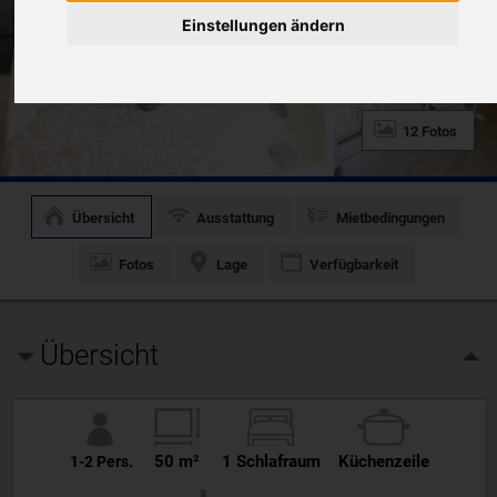
Einstellungen ändern
12 Fotos
Übersicht
Ausstattung
Mietbedingungen
Fotos
Lage
Verfügbarkeit
Übersicht
50 m²
1 Schlafraum
Küchenzeile
1-2 Pers.