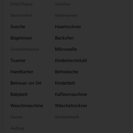
DVD-Player
Telefon
Barrierefrei
Badewanne
Dusche
Haartrockner
Bügeleisen
Backofen
Geschirrspüler
Mikrowelle
Toaster
Kinderhochstuhl
Handtücher
Bettwäsche
Betreuer vor Ort
Kinderbett
Babybett
Kaffeemaschine
Waschmaschine
Wäschetrockner
Sauna
Sonnenbank
Aufzug