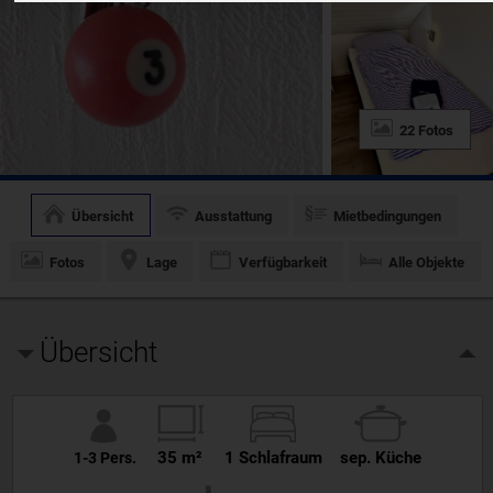
22 Fotos
Übersicht
Ausstattung
Mietbedingungen
Fotos
Lage
Verfügbarkeit
Alle Objekte
Übersicht
35 m²
1 Schlafraum
sep. Küche
1-3 Pers.