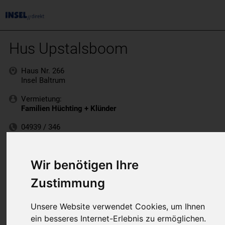
Hus Upstalsboom
Haus Nr. 266
Insel Baltrum
Vermietung:
Familien Hüchting + Klünder
04939 / 346
www.hus-upstalsboom.de
Wir benötigen Ihre
Zustimmung
Unsere Website verwendet Cookies, um Ihnen
ein besseres Internet-Erlebnis zu ermöglichen.