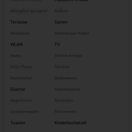
Allergiker geeignet
Balkon
Terrasse
Garten
Meerblick
Internet per Kabel
WLAN
TV
Radio
Stereo-Anlage
DVD-Player
Telefon
Barrierefrei
Badewanne
Dusche
Haartrockner
Bügeleisen
Backofen
Geschirrspüler
Mikrowelle
Toaster
Kinderhochstuhl