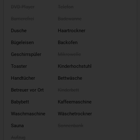
DVD-Player
Telefon
Barrierefrei
Badewanne
Dusche
Haartrockner
Bügeleisen
Backofen
Geschirrspüler
Mikrowelle
Toaster
Kinderhochstuhl
Handtücher
Bettwäsche
Betreuer vor Ort
Kinderbett
Babybett
Kaffeemaschine
Waschmaschine
Wäschetrockner
Sauna
Sonnenbank
Aufzug