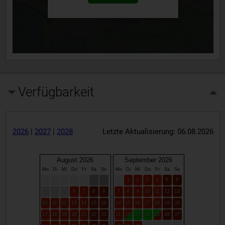
Verfügbarkeit
2026
|
2027
|
2028
Letzte Aktualisierung: 06.08.2026
August 2026
September 2026
Mo
Di
Mi
Do
Fr
Sa
So
Mo
Di
Mi
Do
Fr
Sa
So
1
2
3
4
5
6
6
7
8
9
7
8
9
10
11
12
13
10
11
12
13
14
15
16
14
15
16
17
18
19
20
17
18
19
20
21
22
23
21
22
23
24
25
26
27