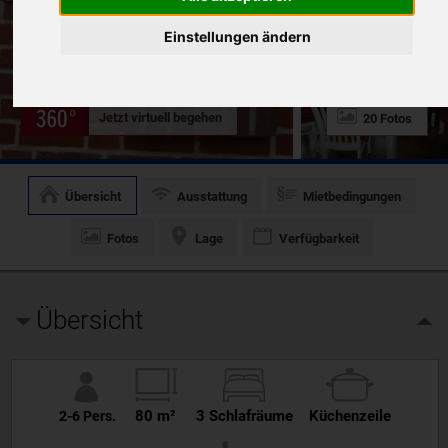
Einstellungen ändern
Jetzt virtuell begehen
20 Fotos
Übersicht
Ausstattung
Mietbedingungen
Fotos
Lage
Verfügbarkeit
Übersicht
80 m²
3 Schlafräume
Küchenzeile
2-6 Pers.