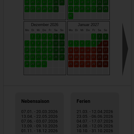
19
20
21
22
23
24
25
16
17
18
19
20
21
22
26
27
28
29
30
31
23
24
25
26
27
28
29
30
Dezember 2026
Januar 2027
Mo
Di
Mi
Do
Fr
Sa
So
Mo
Di
Mi
Do
Fr
Sa
So
1
2
3
4
5
6
1
2
3
7
8
9
10
11
12
13
4
5
6
7
8
9
10
14
15
16
17
18
19
20
11
12
13
14
15
16
17
21
22
23
24
25
26
27
18
19
20
21
22
23
24
28
29
30
31
25
26
27
28
29
30
31
Nebensaison
Ferien
07.01. - 20.03.2026
21.03. - 12.04.2026
13.04. - 22.05.2026
23.05. - 06.06.2026
07.06. - 03.07.2026
04.07. - 17.07.2026
13.09. - 09.10.2026
24.08. - 12.09.2026
01.11. - 18.12.2026
10.10. - 31.10.2026