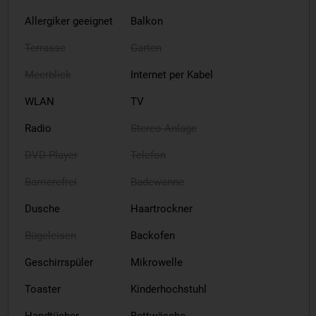
Allergiker geeignet
Balkon
Terrasse
Garten
Meerblick
Internet per Kabel
WLAN
TV
Radio
Stereo-Anlage
DVD-Player
Telefon
Barrierefrei
Badewanne
Dusche
Haartrockner
Bügeleisen
Backofen
Geschirrspüler
Mikrowelle
Toaster
Kinderhochstuhl