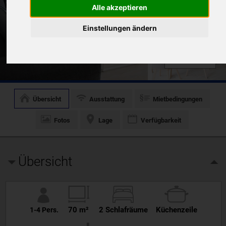
Alle akzeptieren
Einstellungen ändern
14 Fotos
Übersicht
Ausstattung
Mietbedingungen
Fotos
Lage
Verfügbarkeit
Übersicht
70 m²
2 Schlafräume
Küchenzeile
1-4 Pers.