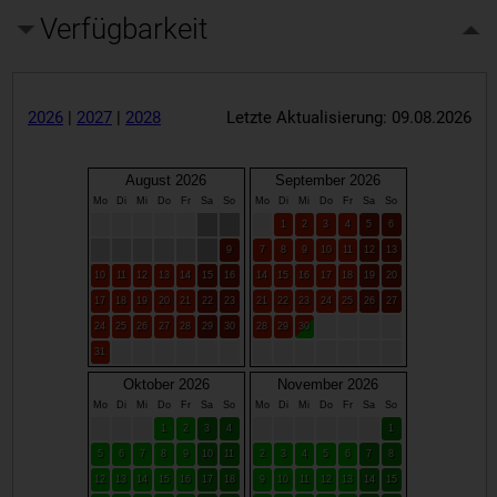
Verfügbarkeit
2026
|
2027
|
2028
Letzte Aktualisierung: 09.08.2026
August 2026
September 2026
Mo
Di
Mi
Do
Fr
Sa
So
Mo
Di
Mi
Do
Fr
Sa
So
1
2
3
4
5
6
9
7
8
9
10
11
12
13
10
11
12
13
14
15
16
14
15
16
17
18
19
20
17
18
19
20
21
22
23
21
22
23
24
25
26
27
24
25
26
27
28
29
30
28
29
30
31
Oktober 2026
November 2026
Mo
Di
Mi
Do
Fr
Sa
So
Mo
Di
Mi
Do
Fr
Sa
So
1
2
3
4
1
5
6
7
8
9
10
11
2
3
4
5
6
7
8
12
13
14
15
16
17
18
9
10
11
12
13
14
15