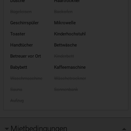
Dusche
Haartrockner
Bügeleisen
Backofen
Geschirrspüler
Mikrowelle
Toaster
Kinderhochstuhl
Handtücher
Bettwäsche
Betreuer vor Ort
Kinderbett
Babybett
Kaffeemaschine
Waschmaschine
Wäschetrockner
Sauna
Sonnenbank
Aufzug
Mietbedingungen