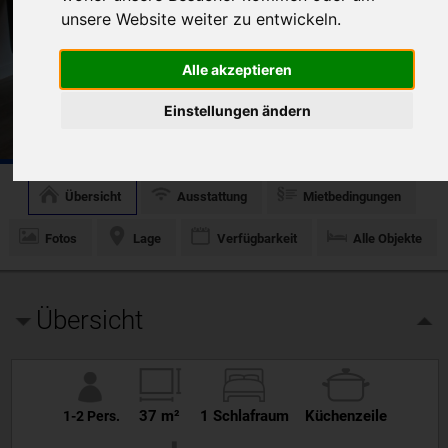
unsere Website weiter zu entwickeln.
Alle akzeptieren
Einstellungen ändern
23 Fotos
Übersicht
Ausstattung
Mietbedingungen
Fotos
Lage
Verfügbarkeit
Alle Objekte
Übersicht
37 m²
1 Schlafraum
Küchenzeile
1-2 Pers.