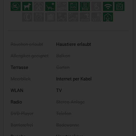
Rauchen erlaubt
Haustiere erlaubt
Allergiker geeignet
Balkon
Terrasse
Garten
Meerblick
Internet per Kabel
WLAN
TV
Radio
Stereo-Anlage
DVD-Player
Telefon
Barrierefrei
Badewanne