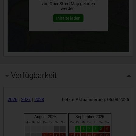
von OpenStreetMap geladen
werden.
Inhalte laden
Verfügbarkeit
2026
|
2027
|
2028
Letzte Aktualisierung: 06.08.2026
August 2026
September 2026
Mo
Di
Mi
Do
Fr
Sa
So
Mo
Di
Mi
Do
Fr
Sa
So
1
2
3
4
5
6
6
7
8
9
7
8
9
10
11
12
13