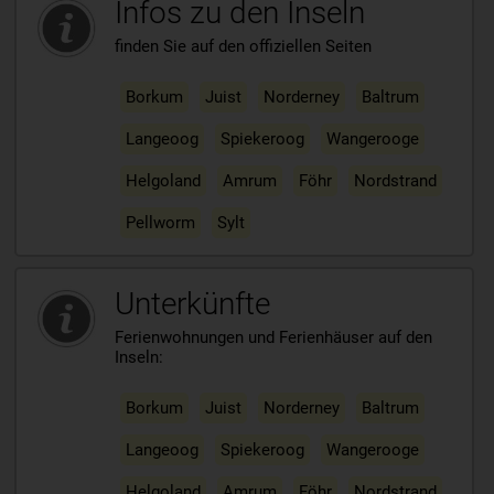
Infos zu den Inseln
finden Sie auf den offiziellen Seiten
Borkum
Juist
Norderney
Baltrum
Langeoog
Spiekeroog
Wangerooge
Helgoland
Amrum
Föhr
Nordstrand
Pellworm
Sylt
Unterkünfte
Ferienwohnungen und Ferienhäuser auf den
Inseln:
Borkum
Juist
Norderney
Baltrum
Langeoog
Spiekeroog
Wangerooge
Helgoland
Amrum
Föhr
Nordstrand