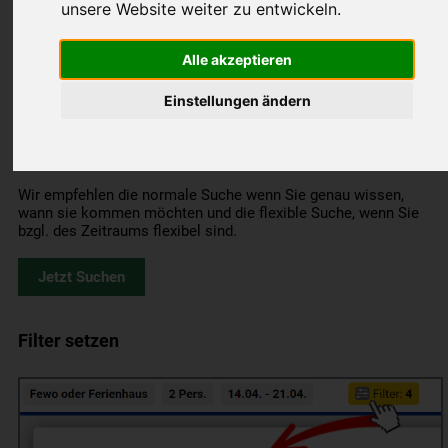
unsere Website weiter zu entwickeln.
Mit der
normalen Suche
werden nur Unterkünfte gefunden, die
genau im Suchzeitraum verfügbar sind.
Alle akzeptieren
Mit der
flexiblen Suche
geben Sie dagegen Ihren maximal
Einstellungen ändern
möglichen Zeitraum und die darin gewünschte
Aufenthaltsdauer. So erhalten Sie mehr Ergebnisse, aus denen
Sie wählen können. Besonders in der Hauptsaison ist dies von
Vorteil, wenn nur noch wenige Unterkünfte frei sind.
Wir empfehlen die normale Suche wenn Sie genau wissen,
wann sie kommen möchten und die flexible Suche, wenn Sie
bzgl. des Zeitraums flexibel sind.
Jetzt Suchen
Filter setzen