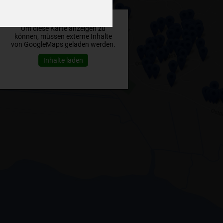
Um diese Karte anzeigen zu
können, müssen externe Inhalte
von GoogleMaps geladen werden.
Inhalte laden