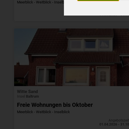
Meerblick - Weitblick - Inselblick
Angebotszei
01.03.2026 - 31.1
Witte Sand
Insel
Baltrum
Freie Wohnungen bis Oktober
Meerblick - Weitblick - Inselblick
Angebotszei
01.04.2026 - 31.1