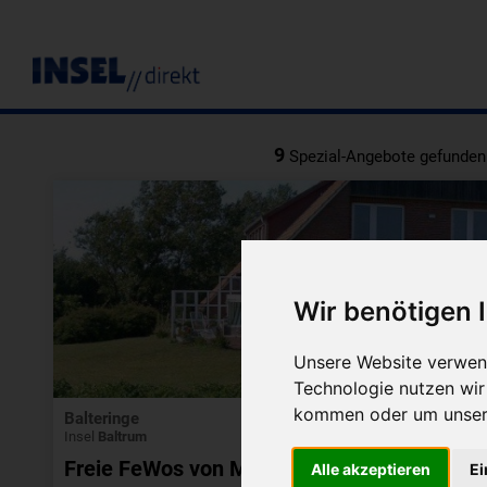
9
Spezial-Angebote gefunden
Wir benötigen
Unsere Website verwend
Technologie nutzen wi
kommen oder um unsere
Balteringe
Insel
Baltrum
Freie FeWos von März-Oktober
Alle akzeptieren
Ei