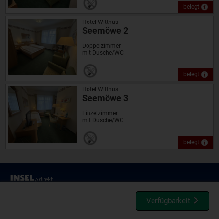
belegt
Hotel Witthus
Seemöwe 2
Doppelzimmer
mit Dusche/WC
belegt
Hotel Witthus
Seemöwe 3
Einzelzimmer
mit Dusche/WC
belegt
Verfügbarkeit
Vermieterbereich
|
Impressum
|
AGB