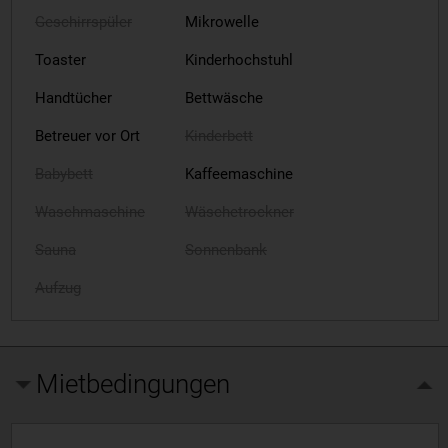
Geschirrspüler
Mikrowelle
Toaster
Kinderhochstuhl
Handtücher
Bettwäsche
Betreuer vor Ort
Kinderbett
Babybett
Kaffeemaschine
Waschmaschine
Wäschetrockner
Sauna
Sonnenbank
Aufzug
Mietbedingungen