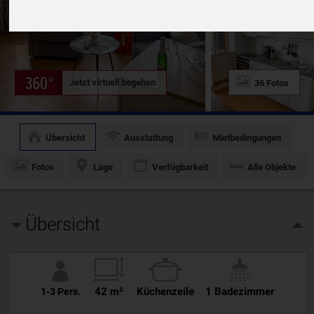
Jetzt virtuell begehen
36 Fotos
Übersicht
Ausstattung
Mietbedingungen
Fotos
Lage
Verfügbarkeit
Alle Objekte
Übersicht
42 m²
Küchenzeile
1 Badezimmer
1-3 Pers.