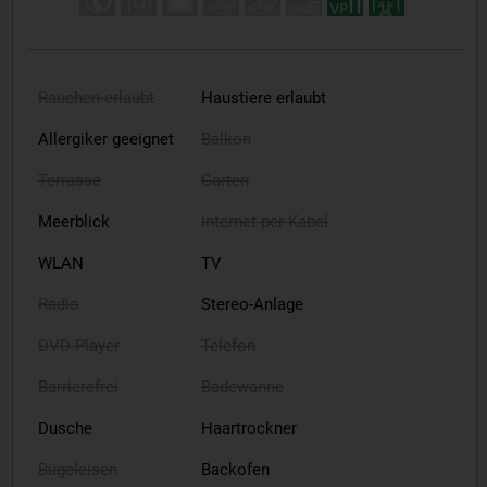
Rauchen erlaubt
Haustiere erlaubt
Allergiker geeignet
Balkon
Terrasse
Garten
Meerblick
Internet per Kabel
WLAN
TV
Radio
Stereo-Anlage
DVD-Player
Telefon
Barrierefrei
Badewanne
Dusche
Haartrockner
Bügeleisen
Backofen