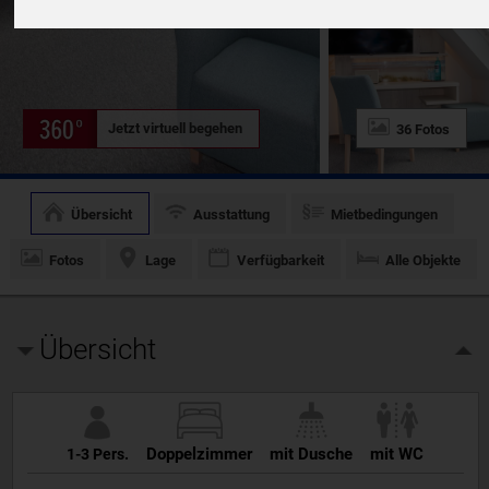
Jetzt virtuell begehen
36 Fotos
Übersicht
Ausstattung
Mietbedingungen
Fotos
Lage
Verfügbarkeit
Alle Objekte
Übersicht
Doppelzimmer
mit Dusche
mit WC
1-3 Pers.