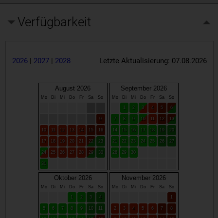
Verfügbarkeit
2026
|
2027
|
2028
Letzte Aktualisierung: 07.08.2026
August 2026
September 2026
Mo
Di
Mi
Do
Fr
Sa
So
Mo
Di
Mi
Do
Fr
Sa
So
1
2
3
4
5
6
9
7
8
9
10
11
12
13
10
11
12
13
14
15
16
14
15
16
17
18
19
20
17
18
19
20
21
22
23
21
22
23
24
25
26
27
24
25
26
27
28
29
30
28
29
30
31
Oktober 2026
November 2026
Mo
Di
Mi
Do
Fr
Sa
So
Mo
Di
Mi
Do
Fr
Sa
So
1
2
3
4
1
5
6
7
8
9
10
11
2
3
4
5
6
7
8