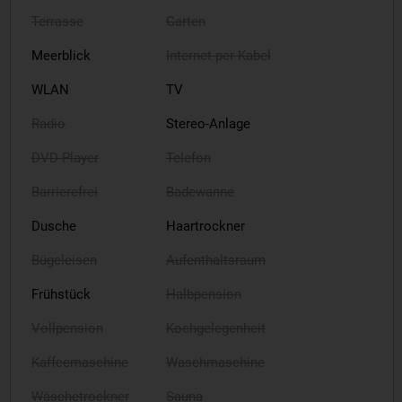
Terrasse
Garten
Meerblick
Internet per Kabel
WLAN
TV
Radio
Stereo-Anlage
DVD-Player
Telefon
Barrierefrei
Badewanne
Dusche
Haartrockner
Bügeleisen
Aufenthaltsraum
Frühstück
Halbpension
Vollpension
Kochgelegenheit
Kaffeemaschine
Waschmaschine
Wäschetrockner
Sauna