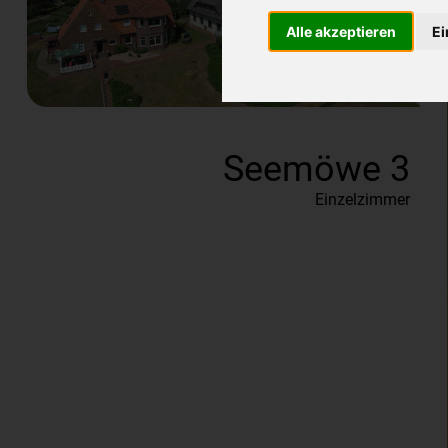
Alle akzeptieren
Ei
Seemöwe 3
Einzelzimmer