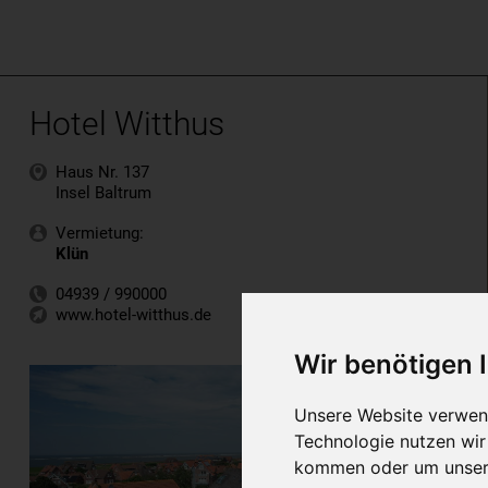
Hotel Witthus
Haus Nr. 137
Insel Baltrum
Vermietung:
Klün
04939 / 990000
www.hotel-witthus.de
Wir benötigen
Unsere Website verwend
Technologie nutzen wi
kommen oder um unsere