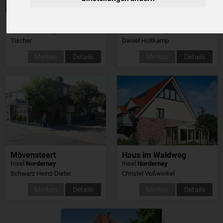
Urlaubs-Residenz Norderney
Ferienhaus Johren Holtkamp
Insel
Norderney
Insel
Norderney
Tischer
Daniel Holtkamp
Merken
Details
Merken
Details
Mövensteert
Haus im Waldweg
Insel
Norderney
Insel
Norderney
Schwarz Heinz-Dieter
Christel Voßwinkel
Merken
Details
Merken
Details