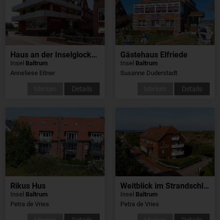
Haus an der Inselglocke, Whg22
Gästehaus Elfriede
Insel
Baltrum
Insel
Baltrum
Anneliese Eitner
Susanne Duderstadt
Merken
Details
Merken
Details
Rikus Hus
Weitblick im Strandschlösschen
Insel
Baltrum
Insel
Baltrum
Petra de Vries
Petra de Vries
Merken
Details
Merken
Details