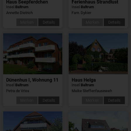
Haus Seepferdchen
Ferienhaus Strandlust
Insel
Baltrum
Insel
Baltrum
Annette Dietrich
Fam. Dykier
Merken
Details
Merken
Details
Dünenhus I, Wohnung 11
Haus Helga
Insel
Baltrum
Insel
Baltrum
Petra de Vries
Maike Steffenfauseweh
Merken
Details
Merken
Details