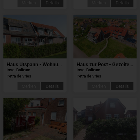
Merken
Details
Merken
Details
Haus Utspann - Wohnung 3
Haus zur Post - Gezeitenblick
Insel
Baltrum
Insel
Baltrum
Petra de Vries
Petra de Vries
Merken
Details
Merken
Details