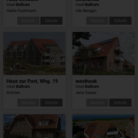
Insel
Baltrum
Insel
Baltrum
Heike Foortmann
Udo Bengen
Merken
Details
Merken
Details
Haus zur Post, Whg. 19
westhook
Insel
Baltrum
Insel
Baltrum
Schröer
Jens Gaiser
Merken
Details
Merken
Details