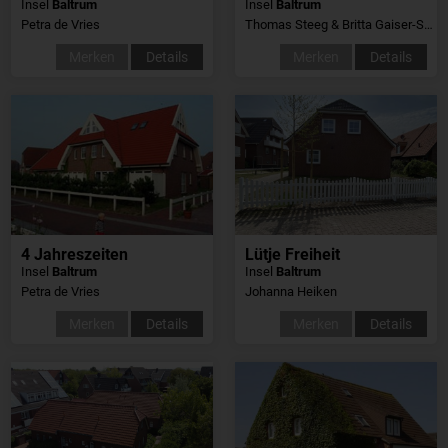
Insel
Baltrum
Insel
Baltrum
Petra de Vries
Thomas Steeg & Britta Gaiser-Steeg
Merken
Details
Merken
Details
4 Jahreszeiten
Lütje Freiheit
Insel
Baltrum
Insel
Baltrum
Petra de Vries
Johanna Heiken
Merken
Details
Merken
Details