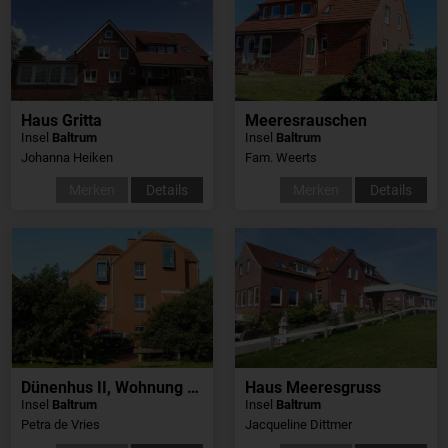
Haus Gritta
Meeresrauschen
Insel
Baltrum
Insel
Baltrum
Johanna Heiken
Fam. Weerts
Merken
Details
Merken
Details
Dünenhus II, Wohnung 18
Haus Meeresgruss
Insel
Baltrum
Insel
Baltrum
Petra de Vries
Jacqueline Dittmer