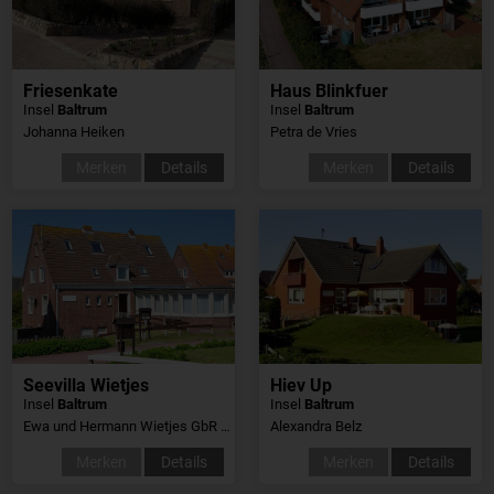
Friesenkate
Haus Blinkfuer
Insel
Baltrum
Insel
Baltrum
Johanna Heiken
Petra de Vries
Merken
Details
Merken
Details
Seevilla Wietjes
Hiev Up
Insel
Baltrum
Insel
Baltrum
Ewa und Hermann Wietjes GbR Ferienhäuser
Alexandra Belz
Merken
Details
Merken
Details