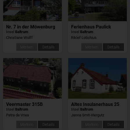
Nr. 7 in der Möwenburg
Ferienhaus Paulick
Insel
Baltrum
Insel
Baltrum
Christiane Wolff
Riklef Lotichius
Merken
Details
Merken
Details
Veermaster 315B
Altes Insulanerhaus 25
Insel
Baltrum
Insel
Baltrum
Petra de Vries
Janna Smit-Viergutz
Merken
Details
Merken
Details