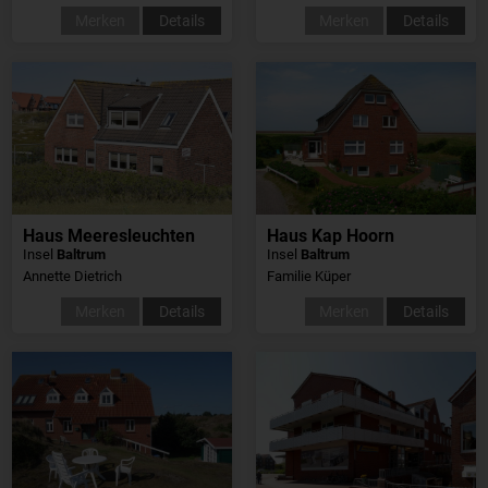
Merken
Details
Merken
Details
Haus Meeresleuchten
Haus Kap Hoorn
Insel
Baltrum
Insel
Baltrum
Annette Dietrich
Familie Küper
Merken
Details
Merken
Details