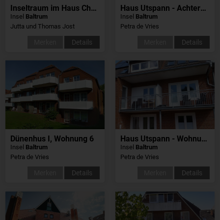
Inseltraum im Haus Christa
Haus Utspann - Achtern Brack
Insel
Baltrum
Insel
Baltrum
Jutta und Thomas Jost
Petra de Vries
Merken
Details
Merken
Details
Dünenhus I, Wohnung 6
Haus Utspann - Wohnung 5
Insel
Baltrum
Insel
Baltrum
Petra de Vries
Petra de Vries
Merken
Details
Merken
Details