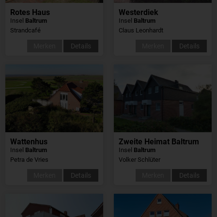
Rotes Haus
Westerdiek
Insel
Baltrum
Insel
Baltrum
Strandcafé
Claus Leonhardt
Merken
Details
Merken
Details
Wattenhus
Zweite Heimat Baltrum
Insel
Baltrum
Insel
Baltrum
Petra de Vries
Volker Schlüter
Merken
Details
Merken
Details