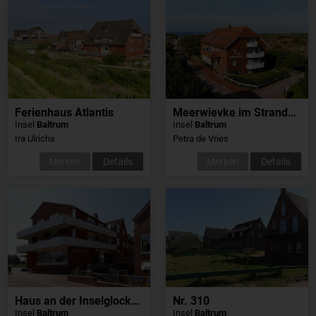
Ferienhaus Atlantis
Meerwievke im Strandschlösschen
Insel
Baltrum
Insel
Baltrum
Ira Ulrichs
Petra de Vries
Merken
Details
Merken
Details
Haus an der Inselglocke, Whg20
Nr. 310
Insel
Baltrum
Insel
Baltrum