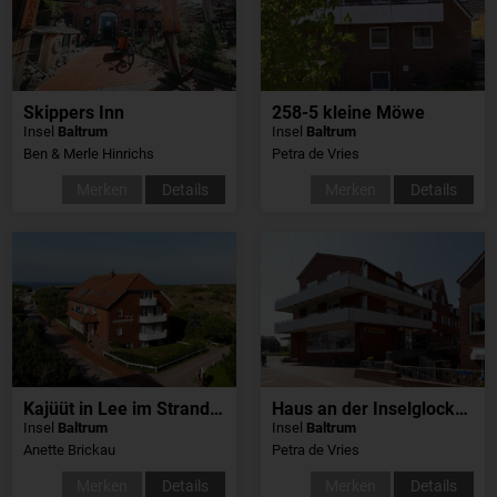
Skippers Inn
258-5 kleine Möwe
Insel
Baltrum
Insel
Baltrum
Ben & Merle Hinrichs
Petra de Vries
Merken
Details
Merken
Details
Kajüüt in Lee im Strandschlösschen
Haus an der Inselglocke, Whg18
Insel
Baltrum
Insel
Baltrum
Anette Brickau
Petra de Vries
Merken
Details
Merken
Details