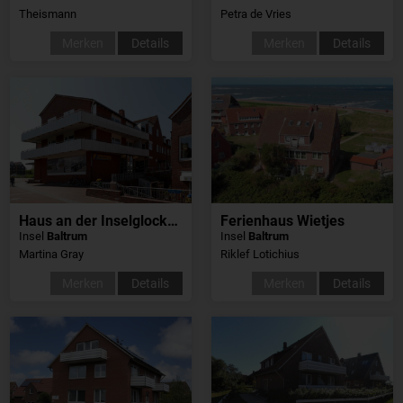
Theismann
Petra de Vries
Merken
Details
Merken
Details
Haus an der Inselglocke, Weitblick
Ferienhaus Wietjes
Insel
Baltrum
Insel
Baltrum
Martina Gray
Riklef Lotichius
Merken
Details
Merken
Details