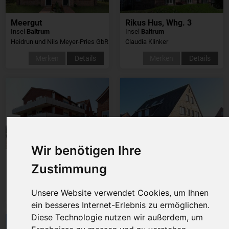
Meergut
Rikus Hus, Whg. 3
Insel
Baltrum
Insel
Baltrum
Heidrun und Nils Meyer-Pries GbR
Claudia Klinker
Merken
Details
Merken
Details
Wir benötigen Ihre
Haus an der Inselglocke, Whg19
Dünenruh
Zustimmung
Insel
Baltrum
Insel
Baltrum
Petra de Vries
Petra de Vries
Unsere Website verwendet Cookies, um Ihnen
Merken
Details
Merken
Details
ein besseres Internet-Erlebnis zu ermöglichen.
Diese Technologie nutzen wir außerdem, um