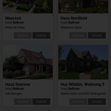
Meerzeit
Haus Nordlicht
Insel
Baltrum
Insel
Baltrum
Petra de Vries
Marianne Eppe
Merken
Details
Merken
Details
Haus Seerose
Hus Wittdün, Wohnung 3
Insel
Baltrum
Insel
Baltrum
Udo Bengen
Meike Hühn und Erik Weingarten
Merken
Details
Merken
Details