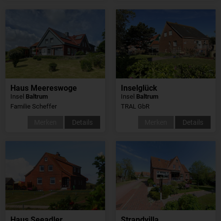
Haus Meereswoge
Inselglück
Insel
Baltrum
Insel
Baltrum
Familie Scheffer
TRAL GbR
Merken
Details
Merken
Details
Haus Seeadler
Strandvilla