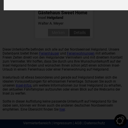
Gästehaus Sweet Home
Insel
Helgoland
Walter A. Meyer
Merken
Details
Diese Unterkünfte befinden sich alle auf der Nordseeinsel Helgoland. Unsere
Datenbank bietet Ihnen
Ferienhäuser
und
Ferienwohnungen
mit aktuellen
Freien Zeiten direkt von den Helgolander Vermietern und mit direktem Kontakt
zum Vermieter. Wir hoffen, dass Sie durch uns Ihre Wunschunterkunft auf der
Insel Helgoland finden und wünschen Ihnen schon jetzt einen schönen Insel-
Urlaub in einem Ferienhaus oder einer Ferienwohnung auf Helgoland.
Inselurlaub ist etwas besonderes und gerade auf Helgoland bieten sich die
idealen Voraussetzungen für erholsamen Ferientage. Schauen Sie auch in
unseren
Insel-Infos
, um weitere Informationen zur Insel Helgoland zu erhalten,
den aktuellen Fährfahrplan aufzurufen oder einen Blick auf die Webcams der
Insel zu werfen.
Sollte in dieser Auflistung keine passende Unterkunft auf Helgoland für Sie
dabei sein, können wir Ihnen auch die anderen deutschen Nordseeinseln
empfehlen. Eine Übersicht finden Sie
hier
.
Vermieterbereich
|
Impressum
|
AGB
|
Datenschutz