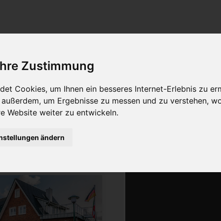
Freie Unterkünfte
 Ihre Zustimmung
ter:
2
Merkliste:
0
et Cookies, um Ihnen ein besseres Internet-Erlebnis zu er
r außerdem, um Ergebnisse zu messen und zu verstehen, w
geoog
 Website weiter zu entwickeln.
ser
nstellungen ändern