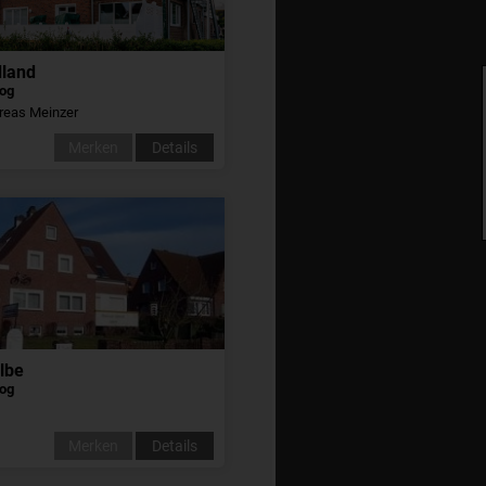
dland
og
reas Meinzer
Merken
Details
lbe
og
Merken
Details