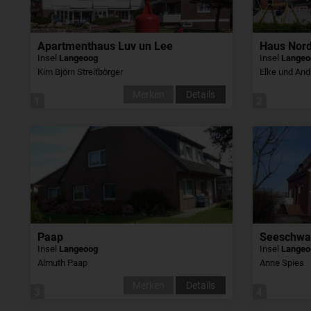
Apartmenthaus Luv un Lee
Haus Nor
Insel
Langeoog
Insel
Langeo
Kim Björn Streitbörger
Elke und And
Merken
Details
1
2
Paap
Seeschwa
Insel
Langeoog
Insel
Langeo
Almuth Paap
Anne Spies
Merken
Details
3
4